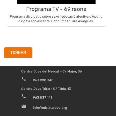
Programa TV - 69 raons
Programa divulgatiu sobre sexe i educació afectiva d'Àpunt,
dirigit a adolescents. Conduït per Lara Avargues.
TORNAR
Centre Jove del Mercat - C/ Major, 36
phone
963 990 340
Centre Jove Túria - C/ Túria, 13
phone
963 837 141
email
info@mislatajove.org