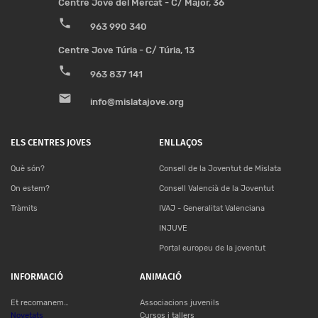
Centre Jove del Mercat - C/ Major, 36
phone
963 990 340
Centre Jove Túria - C/ Túria, 13
phone
963 837 141
email
info@mislatajove.org
ELS CENTRES JOVES
ENLLAÇOS
Què són?
Consell de la Joventut de Mislata
On estem?
Consell Valencià de la Joventut
Tràmits
IVAJ - Generalitat Valenciana
INJUVE
Portal europeu de la joventut
INFORMACIÓ
ANIMACIÓ
Et recomanem…
Associacions juvenils
Novetats
Cursos i tallers