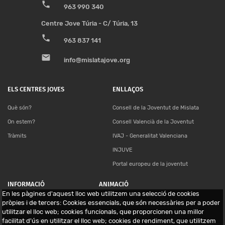
phone
963 990 340
Centre Jove Túria - C/ Túria, 13
phone
963 837 141
email
info@mislatajove.org
ELS CENTRES JOVES
ENLLAÇOS
Què són?
Consell de la Joventut de Mislata
On estem?
Consell Valencià de la Joventut
Tràmits
IVAJ - Generalitat Valenciana
INJUVE
Portal europeu de la joventut
INFORMACIÓ
ANIMACIÓ
En les pàgines d'aquest lloc web utilitzem una selecció de cookies
pròpies i de tercers: Cookies essencials, que són necessàries per a poder
Et recomanem…
Associacions juvenils
utilitzar el lloc web; cookies funcionals, que proporcionen una millor
Novetats
Cursos i tallers
facilitat d'ús en utilitzar el lloc web; cookies de rendiment, que utilitzem
Suscripció al butlletí electrónic